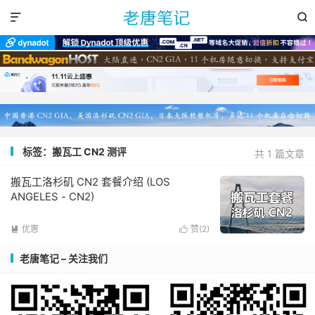


标签：搬瓦工 CN2 测评
共 1 篇文章
搬瓦工洛杉矶 CN2 套餐介绍 (LOS
ANGELES - CN2)
优惠
赞(
2
)


老唐笔记 – 关注我们