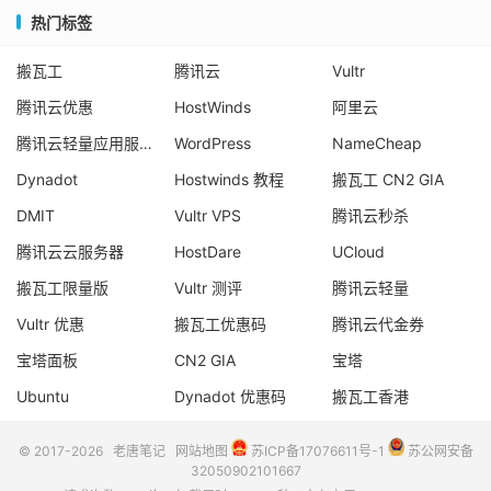
热门标签
搬瓦工
腾讯云
Vultr
腾讯云优惠
HostWinds
阿里云
腾讯云轻量应用服务器
WordPress
NameCheap
Dynadot
Hostwinds 教程
搬瓦工 CN2 GIA
DMIT
Vultr VPS
腾讯云秒杀
腾讯云云服务器
HostDare
UCloud
搬瓦工限量版
Vultr 测评
腾讯云轻量
Vultr 优惠
搬瓦工优惠码
腾讯云代金券
宝塔面板
CN2 GIA
宝塔
Ubuntu
Dynadot 优惠码
搬瓦工香港
© 2017-2026
老唐笔记
网站地图
苏ICP备17076611号-1
苏公网安备
32050902101667