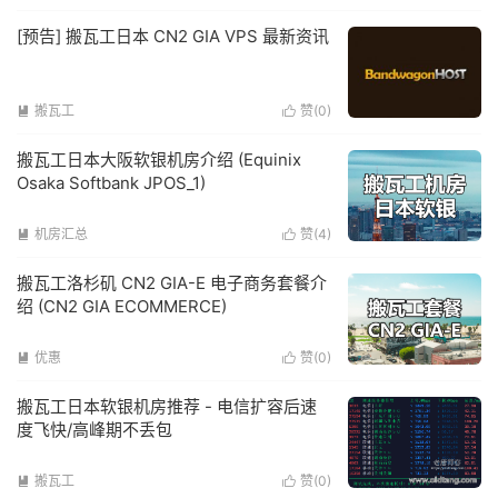
[预告] 搬瓦工日本 CN2 GIA VPS 最新资讯
搬瓦工
赞(
0
)


搬瓦工日本大阪软银机房介绍 (Equinix
Osaka Softbank JPOS_1)
机房汇总
赞(
4
)


搬瓦工洛杉矶 CN2 GIA-E 电子商务套餐介
绍 (CN2 GIA ECOMMERCE)
优惠
赞(
0
)


搬瓦工日本软银机房推荐 - 电信扩容后速
度飞快/高峰期不丢包
搬瓦工
赞(
0
)

