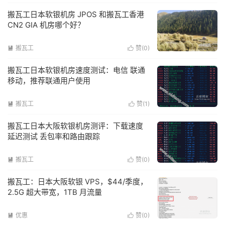
搬瓦工日本软银机房 JPOS 和搬瓦工香港
CN2 GIA 机房哪个好？
搬瓦工
赞(
0
)


搬瓦工日本软银机房速度测试：电信 联通
移动，推荐联通用户使用
搬瓦工
赞(
1
)


搬瓦工日本大阪软银机房测评：下载速度
延迟测试 丢包率和路由跟踪
搬瓦工
赞(
0
)


搬瓦工：日本大阪软银 VPS，$44/季度，
2.5G 超大带宽，1TB 月流量
优惠
赞(
0
)

