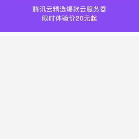
热门标签
搬瓦工
腾讯云
Vultr
腾讯云优惠
HostWinds
阿里云
腾讯云轻量应用服务器
WordPress
NameCheap
Dynadot
Hostwinds 教程
搬瓦工 CN2 GIA
DMIT
Vultr VPS
腾讯云秒杀
腾讯云云服务器
HostDare
UCloud
搬瓦工限量版
Vultr 测评
腾讯云轻量
Vultr 优惠
搬瓦工优惠码
腾讯云代金券
宝塔面板
CN2 GIA
宝塔