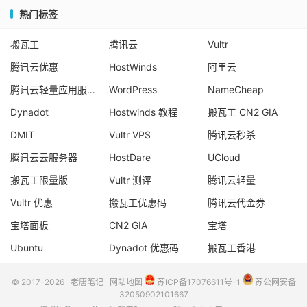
热门标签
搬瓦工
腾讯云
Vultr
腾讯云优惠
HostWinds
阿里云
腾讯云轻量应用服务器
WordPress
NameCheap
Dynadot
Hostwinds 教程
搬瓦工 CN2 GIA
DMIT
Vultr VPS
腾讯云秒杀
腾讯云云服务器
HostDare
UCloud
搬瓦工限量版
Vultr 测评
腾讯云轻量
Vultr 优惠
搬瓦工优惠码
腾讯云代金券
宝塔面板
CN2 GIA
宝塔
Ubuntu
Dynadot 优惠码
搬瓦工香港
© 2017-2026
老唐笔记
网站地图
苏ICP备17076611号-1
苏公网安备
32050902101667