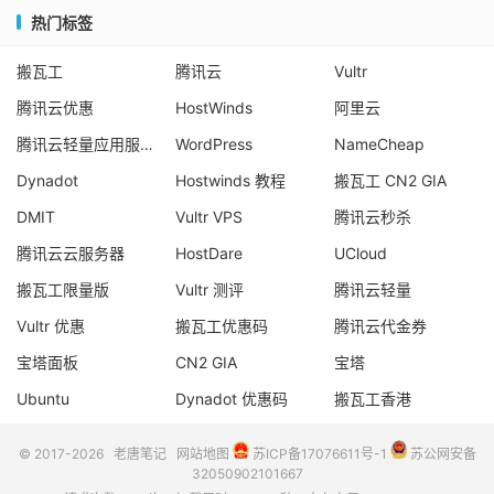
热门标签
搬瓦工
腾讯云
Vultr
腾讯云优惠
HostWinds
阿里云
腾讯云轻量应用服务器
WordPress
NameCheap
Dynadot
Hostwinds 教程
搬瓦工 CN2 GIA
DMIT
Vultr VPS
腾讯云秒杀
腾讯云云服务器
HostDare
UCloud
搬瓦工限量版
Vultr 测评
腾讯云轻量
Vultr 优惠
搬瓦工优惠码
腾讯云代金券
宝塔面板
CN2 GIA
宝塔
Ubuntu
Dynadot 优惠码
搬瓦工香港
© 2017-2026
老唐笔记
网站地图
苏ICP备17076611号-1
苏公网安备
32050902101667