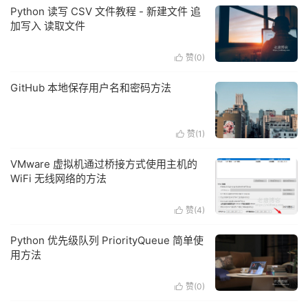
Python 读写 CSV 文件教程 - 新建文件 追
加写入 读取文件
赞(
0
)

GitHub 本地保存用户名和密码方法
赞(
1
)

VMware 虚拟机通过桥接方式使用主机的
WiFi 无线网络的方法
赞(
4
)

Python 优先级队列 PriorityQueue 简单使
用方法
赞(
0
)
