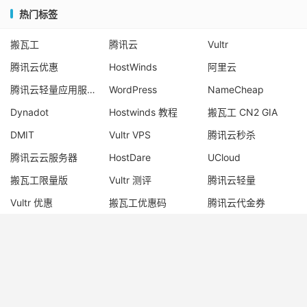
热门标签
搬瓦工
腾讯云
Vultr
腾讯云优惠
HostWinds
阿里云
腾讯云轻量应用服务器
WordPress
NameCheap
Dynadot
Hostwinds 教程
搬瓦工 CN2 GIA
DMIT
Vultr VPS
腾讯云秒杀
腾讯云云服务器
HostDare
UCloud
搬瓦工限量版
Vultr 测评
腾讯云轻量
Vultr 优惠
搬瓦工优惠码
腾讯云代金券
宝塔面板
CN2 GIA
宝塔
Ubuntu
Dynadot 优惠码
搬瓦工香港
© 2017-2026
老唐笔记
网站地图
苏ICP备17076611号-1
苏公网安备
32050902101667