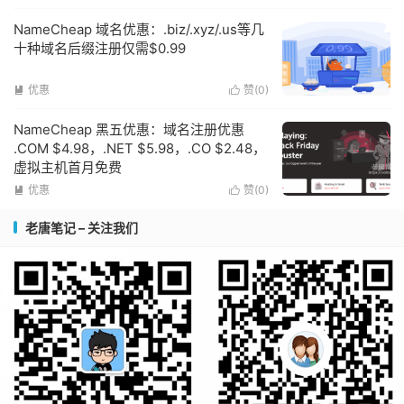
NameCheap 域名优惠：.biz/.xyz/.us等几
十种域名后缀注册仅需$0.99
优惠
赞(
0
)


NameCheap 黑五优惠：域名注册优惠
.COM $4.98，.NET $5.98，.CO $2.48，
虚拟主机首月免费
优惠
赞(
0
)


老唐笔记 – 关注我们