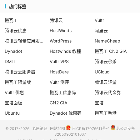
热门标签
搬瓦工
腾讯云
Vultr
腾讯云优惠
HostWinds
阿里云
腾讯云轻量应用服务器
WordPress
NameCheap
Dynadot
Hostwinds 教程
搬瓦工 CN2 GIA
DMIT
Vultr VPS
腾讯云秒杀
腾讯云云服务器
HostDare
UCloud
搬瓦工限量版
Vultr 测评
腾讯云轻量
Vultr 优惠
搬瓦工优惠码
腾讯云代金券
宝塔面板
CN2 GIA
宝塔
Ubuntu
Dynadot 优惠码
搬瓦工香港
© 2017-2026
老唐笔记
网站地图
苏ICP备17076611号-1
苏公网安备
32050902101667