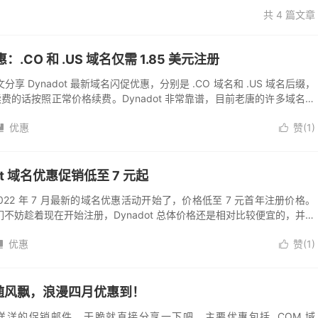
共 4 篇文章
：.CO 和 .US 域名仅需 1.85 美元注册
 Dynadot 最新域名闪促优惠，分别是 .CO 域名和 .US 域名后缀，
，续费的话按照正常价格续费。Dynadot 非常靠谱，目前老唐的许多域名都
优惠
赞(
1
)


adot 域名优惠促销低至 7 元起
 2022 年 7 月最新的域名优惠活动开始了，价格低至 7 元首年注册价格。
不妨趁着现在开始注册，Dynadot 总体价格还是相对比较便宜的，并且
响应，用...
优惠
赞(
1
)


，随风飘，浪漫四月优惠到！
喜气洋洋的促销邮件，干脆就直接分享一下吧。主要优惠包括 .COM 域