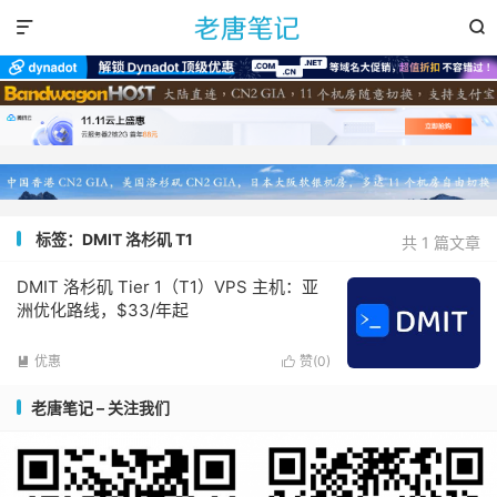


标签：DMIT 洛杉矶 T1
共 1 篇文章
DMIT 洛杉矶 Tier 1（T1）VPS 主机：亚
洲优化路线，$33/年起
优惠
赞(
0
)


老唐笔记 – 关注我们