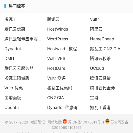
热门标签
搬瓦工
腾讯云
Vultr
腾讯云优惠
HostWinds
阿里云
腾讯云轻量应用服务器
WordPress
NameCheap
Dynadot
Hostwinds 教程
搬瓦工 CN2 GIA
DMIT
Vultr VPS
腾讯云秒杀
腾讯云云服务器
HostDare
UCloud
搬瓦工限量版
Vultr 测评
腾讯云轻量
Vultr 优惠
搬瓦工优惠码
腾讯云代金券
宝塔面板
CN2 GIA
宝塔
Ubuntu
Dynadot 优惠码
搬瓦工香港
© 2017-2026
老唐笔记
网站地图
苏ICP备17076611号-1
苏公网安备
32050902101667