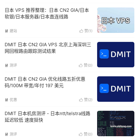
日本 VPS 推荐整理：日本 CN2 GIA/日本
软银/日本服务器/日本直连线路
建站
赞(
1
)


DMIT 日本 CN2 GIA VPS 北京上海深圳三
网回程路由跟踪测试结果
测评
赞(
0
)


DMIT 日本 CN2 GIA 优化线路五折优惠
码/100M 带宽/年付 197 美元
优惠
赞(
2
)


DMIT 日本机房测评 - 日本ntt/telstra线路
延迟较低 速度挺快
测评
赞(
0
)

