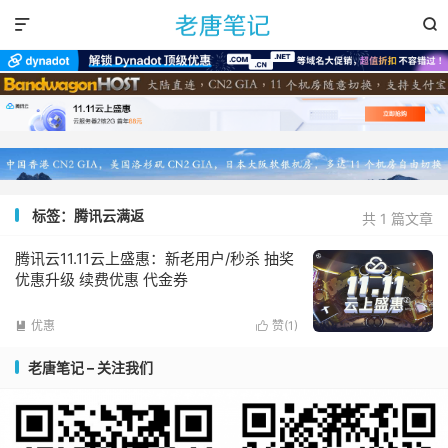


标签：腾讯云满返
共 1 篇文章
腾讯云11.11云上盛惠：新老用户/秒杀 抽奖
优惠升级 续费优惠 代金券
优惠
赞(
1
)


老唐笔记 – 关注我们