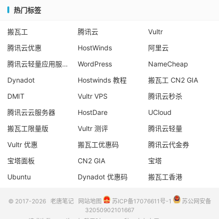
热门标签
搬瓦工
腾讯云
Vultr
腾讯云优惠
HostWinds
阿里云
腾讯云轻量应用服务器
WordPress
NameCheap
Dynadot
Hostwinds 教程
搬瓦工 CN2 GIA
DMIT
Vultr VPS
腾讯云秒杀
腾讯云云服务器
HostDare
UCloud
搬瓦工限量版
Vultr 测评
腾讯云轻量
Vultr 优惠
搬瓦工优惠码
腾讯云代金券
宝塔面板
CN2 GIA
宝塔
Ubuntu
Dynadot 优惠码
搬瓦工香港
© 2017-2026
老唐笔记
网站地图
苏ICP备17076611号-1
苏公网安备
32050902101667