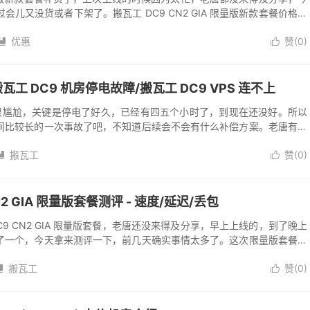
儿又没货或者下架了。搬瓦工 DC9 CN2 GIA 限量版新款套餐价格为
之后价...
优惠
赞(
0
)


记录搬瓦工 DC9 机房停电故障/搬瓦工 DC9 VPS 连不上
，很尴尬，关键是停电了好久，已经有四五个小时了，到现在还没好。所以
间比较长的一次事故了吧，不知道后续会不会有什么补偿方案。老唐有一
DC9 机房，目前只能是耐心等待...
搬瓦工
赞(
0
)


CN2 GIA 限量版套餐测评 - 速度/延迟/丢包
9 CN2 GIA 限量版套餐，老唐还没来得及分享，早上上线的，到了晚上
了一个，今天拿来测评一下，前几天确实事情太多了。这次限量版套餐主
多，流量也比之前的 DC...
搬瓦工
赞(
0
)

