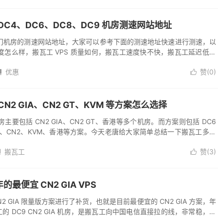
、DC4、DC6、DC8、DC9 机房测速网站地址
门机房的测速网站地址，大家可以参考下面的测速地址快速进行测速，以
怎么样，搬瓦工 VPS 质量如何，搬瓦工速度快不快，搬瓦工延迟低不
是不如自己测试来的实在，所以还是建...
优惠
赞(
0
)


N2 GIA、CN2 GT、KVM 等方案怎么选择
要包括 CN2 GIA、CN2 GT、香港等多个机房。而方案则包括 DC6
N2 GIA、CN2、KVM、香港等方案。今天老唐给大家简单总结一下搬瓦工多个
...
搬瓦工
赞(
3
)


的最便宜 CN2 GIA VPS
 GIA 限量版方案进行了补货，也就是目前最便宜的 CN2 GIA 方案，年
工的 DC9 CN2 GIA 机房，是搬瓦工向中国电信直接拉的线，非常稳，三