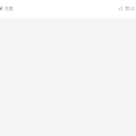
.
优惠
赞(
2
)

