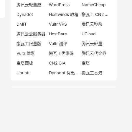
腾讯云轻量应用服务器
WordPress
NameCheap
Dynadot
Hostwinds 教程
搬瓦工 CN2 GIA
DMIT
Vultr VPS
腾讯云秒杀
腾讯云云服务器
HostDare
UCloud
搬瓦工限量版
Vultr 测评
腾讯云轻量
Vultr 优惠
搬瓦工优惠码
腾讯云代金券
宝塔面板
CN2 GIA
宝塔
Ubuntu
Dynadot 优惠码
搬瓦工香港
网站统计
日志总数：
1813
评论总数：
121
标签总数：
7821
页面总数：
1
分类总数：
15
链接总数：
19