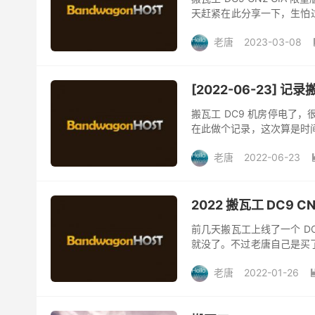
天赶紧在此分享一下，生怕过会
$79.99/年，目前用完优惠码
老唐
2023-03-08
[2022-06-23] 
搬瓦工 DC9 机房停电了
在此做个记录，这次算是时
个比较重要的网站也在搬瓦工 
老唐
2022-06-23
2022 搬瓦工 DC9 
前几天搬瓦工上线了一个 DC
就没了。不过老唐自己是买
要优势是内存和硬盘比之前给的
老唐
2022-01-26