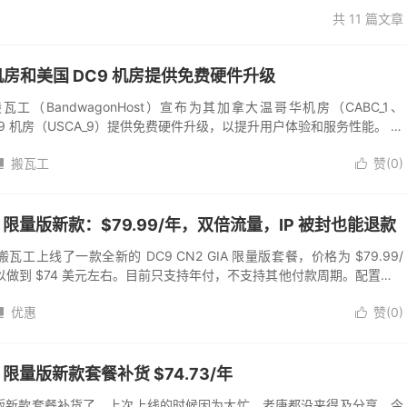
共 11 篇文章
房和美国 DC9 机房提供免费硬件升级
瓦工（BandwagonHost）宣布为其加拿大温哥华机房（CABC_1、
DC9 机房（USCA_9）提供免费硬件升级，以提升用户体验和服务性能。 加
年...
搬瓦工
赞(
0
)


GIA 限量版新款：$79.99/年，双倍流量，IP 被封也能退款
日，搬瓦工上线了一款全新的 DC9 CN2 GIA 限量版套餐，价格为 $79.99/
做到 $74 美元左右。目前只支持年付，不支持其他付款周期。配置为 1
优惠
赞(
0
)


IA 限量版新款套餐补货 $74.73/年
A 限量版新款套餐补货了，上次上线的时候因为太忙，老唐都没来得及分享，今