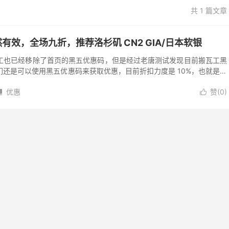
共 1 篇文章
效，全场九折，推荐洛杉矶 CN2 GIA/日本软银
工也已经移除了首页的黑五优惠码，但是经过老唐测试发现目前搬瓦工黑
还是可以使用黑五优惠码来获取优惠，目前折扣力度是 10%，也就是全
然比不上双十一时候的 11%，但...
优惠
赞(
0
)

