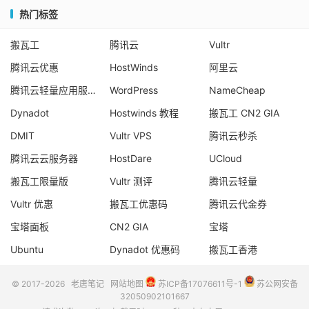
热门标签
搬瓦工
腾讯云
Vultr
腾讯云优惠
HostWinds
阿里云
腾讯云轻量应用服务器
WordPress
NameCheap
Dynadot
Hostwinds 教程
搬瓦工 CN2 GIA
DMIT
Vultr VPS
腾讯云秒杀
腾讯云云服务器
HostDare
UCloud
搬瓦工限量版
Vultr 测评
腾讯云轻量
Vultr 优惠
搬瓦工优惠码
腾讯云代金券
宝塔面板
CN2 GIA
宝塔
Ubuntu
Dynadot 优惠码
搬瓦工香港
© 2017-2026
老唐笔记
网站地图
苏ICP备17076611号-1
苏公网安备
32050902101667